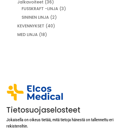
36
Jalkavoiteet
36
tuotetta
3
FUSSKRAFT -LINJA
3
tuotetta
2
SININEN LINJA
2
tuotetta
40
KEVENNYKSET
40
tuotetta
18
MED LINJA
18
tuotetta
Tietosuojaselosteet
Jokaisella on oikeus tietää, mitä tietoja hänestä on tallennettu eri
rekistereihin.