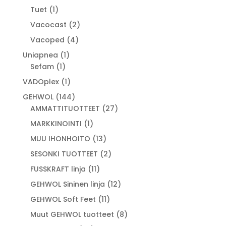
tuotetta
1
Tuet
1
tuote
2
Vacocast
2
tuotetta
4
Vacoped
4
tuotetta
1
Uniapnea
1
1
tuote
Sefam
1
tuote
1
VADOplex
1
tuote
144
GEHWOL
144
tuotetta
27
AMMATTITUOTTEET
27
tuotetta
1
MARKKINOINTI
1
tuote
13
MUU IHONHOITO
13
tuotetta
2
SESONKI TUOTTEET
2
tuotetta
11
FUSSKRAFT linja
11
tuotetta
12
GEHWOL Sininen linja
12
tuotetta
11
GEHWOL Soft Feet
11
tuotetta
8
Muut GEHWOL tuotteet
8
tuotetta