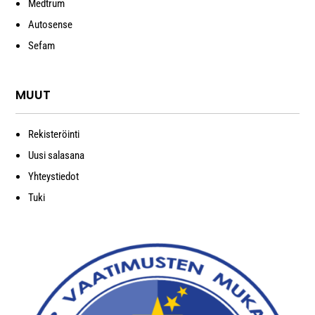
Medtrum
Autosense
Sefam
MUUT
Rekisteröinti
Uusi salasana
Yhteystiedot
Tuki