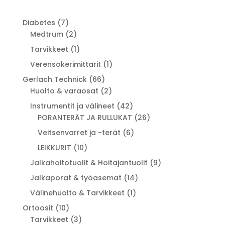
7
Diabetes
7
tuotetta
2
Medtrum
2
tuotetta
1
Tarvikkeet
1
tuote
1
Verensokerimittarit
1
tuote
66
Gerlach Technick
66
tuotetta
2
Huolto & varaosat
2
tuotetta
42
Instrumentit ja välineet
42
tuotetta
26
PORANTERÄT JA RULLUKAT
26
tuotetta
6
Veitsenvarret ja -terät
6
tuotetta
10
LEIKKURIT
10
tuotetta
9
Jalkahoitotuolit & Hoitajantuolit
9
tuotetta
14
Jalkaporat & työasemat
14
tuotetta
1
Välinehuolto & Tarvikkeet
1
tuote
10
Ortoosit
10
tuotetta
3
Tarvikkeet
3